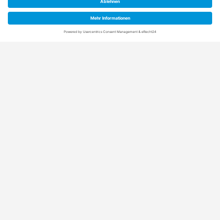
Anschrift
Rainpro Vertriebs-GmbH
Schuetzenstraße 21+5
21407 Deutsch Evern (bei Lüneburg)
Kontaktdaten
T: +49 (0) 4131 97 99 0