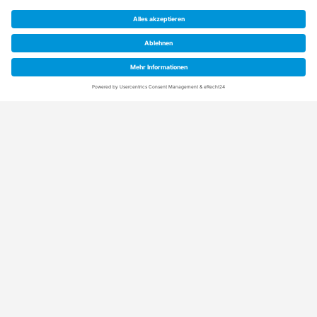
Anschrift
Rainpro Vertriebs-GmbH
Schuetzenstraße 21+5
21407 Deutsch Evern (bei Lüneburg)