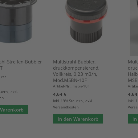
ahl-Streifen-Bubbler
Multistrahl-Bubbler,
Mult
ST
druckkompensierend,
druc
Vollkreis, 0,23 m3/h,
Halb
-cst
Mod.MSBN-10F
MSB
Artikel-Nr.: msbn-10f
Artik
euern
,
exkl.
4,64 €
4,64
en
Inkl. 19% Steuern
,
exkl.
Inkl.
Versandkosten
Versa
 Warenkorb
In den Warenkorb
In