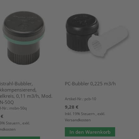
istrahl-Bubbler,
PC-Bubbler 0,225 m3/h
kkompensierend,
telkreis, 0,11 m3/h, Mod.
Artikel-Nr.: pcb-10
N-50Q
9,28 €
el-Nr.: msbn-50q
Inkl. 19% Steuern
,
exkl.
 €
Versandkosten
 19% Steuern
,
exkl.
ndkosten
In den Warenkorb