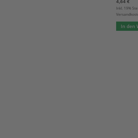
4,64 €
Inkl. 19% St
Versandkost
In den