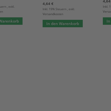
4,64
4,64 €
euern
,
exkl.
Inkl.
Inkl. 19% Steuern
,
exkl.
en
Versa
Versandkosten
 Warenkorb
In
In den Warenkorb