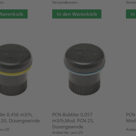
en
Versandkosten
Versa
 Warenkorb
In den Warenkorb
In
er 0,456 m3/h,
PCN-Bubbler 0,057
PCN-
-20, Düsengewinde
m3/h,Mod. PCN-25,
Mod.
Düsengewinde
pcn-20
Artike
Artikel-Nr.: pcn-25