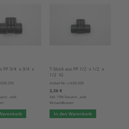
us PP 3/4¨x 3/4¨x
T-Stück aus PP 1/2¨x 1/2¨x
1/2¨IG
v-630-250
Artikel-Nr.: v-630-200
2,36 €
euern
,
exkl.
Inkl. 19% Steuern
,
exkl.
en
Versandkosten
 Warenkorb
In den Warenkorb