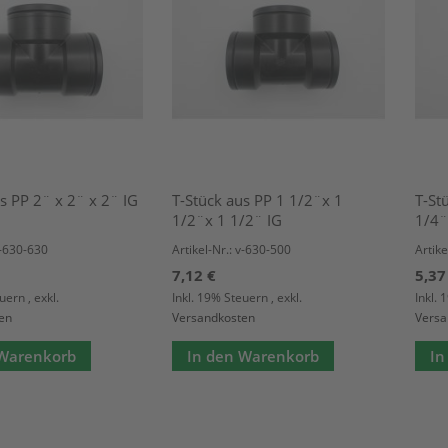
s PP 2¨ x 2¨ x 2¨ IG
T-Stück aus PP 1 1/2¨x 1
T-St
1/2¨x 1 1/2¨ IG
1/4¨
v-630-630
Artikel-Nr.: v-630-500
Artike
7,12 €
5,37
euern
,
exkl.
Inkl. 19% Steuern
,
exkl.
Inkl.
en
Versandkosten
Versa
 Warenkorb
In den Warenkorb
In