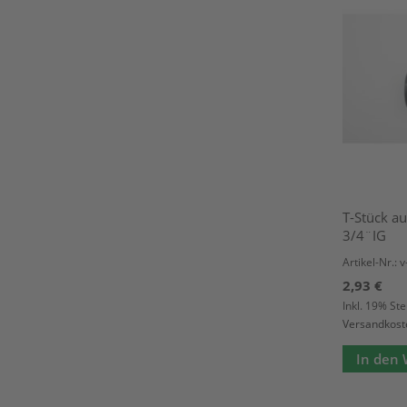
T-Stück a
3/4¨IG
Artikel-Nr.: 
2,93 €
Inkl. 19% St
Versandkost
In den