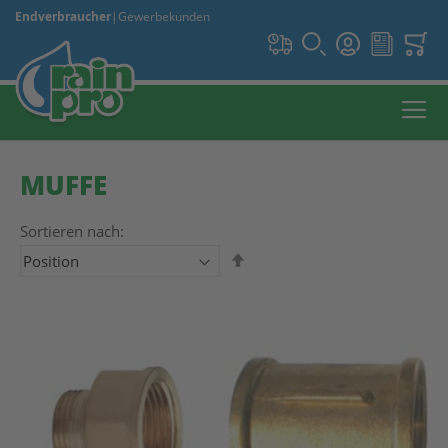
Endverbraucher
|
Gewerbekunden
MUFFE
Sortieren nach:
In absteigender Reihenfolge