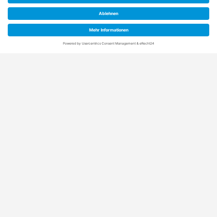
Anschrift
Rainpro Vertriebs-GmbH
Schuetzenstraße 21+5
21407 Deutsch Evern (bei Lüneburg)
Kontaktdaten