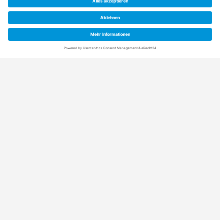
Anschrift
Rainpro Vertriebs-GmbH
Schuetzenstraße 21+5
21407 Deutsch Evern (bei Lüneburg)
Kontaktdaten