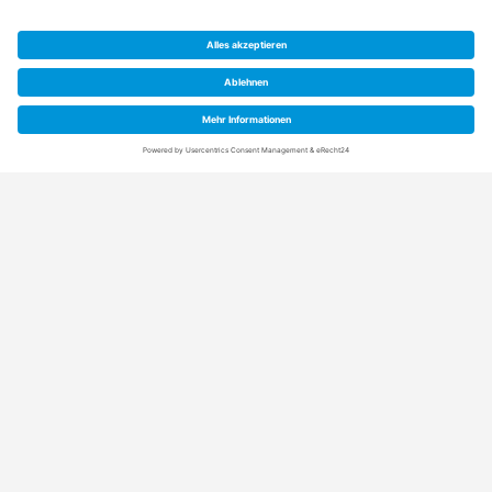
Anschrift
Rainpro Vertriebs-GmbH
Schuetzenstraße 21+5
21407 Deutsch Evern (bei Lüneburg)