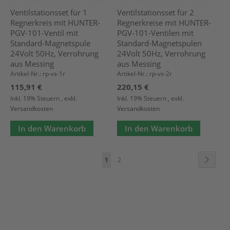
Ventilstationsset für 1
Ventilstationsset für 2
Regnerkreis mit HUNTER-
Regnerkreise mit HUNTER-
PGV-101-Ventil mit
PGV-101-Ventilen mit
Standard-Magnetspule
Standard-Magnetspulen
24Volt 50Hz, Verrohrung
24Volt 50Hz, Verrohrung
aus Messing
aus Messing
Artikel-Nr.: rp-vs-1r
Artikel-Nr.: rp-vs-2r
115,91 €
220,15 €
Inkl. 19% Steuern
,
exkl.
Inkl. 19% Steuern
,
exkl.
Versandkosten
Versandkosten
In den Warenkorb
In den Warenkorb
Seite
Seite
Weiter
Sie
Seite
1
2
lesen
gerade
Seite