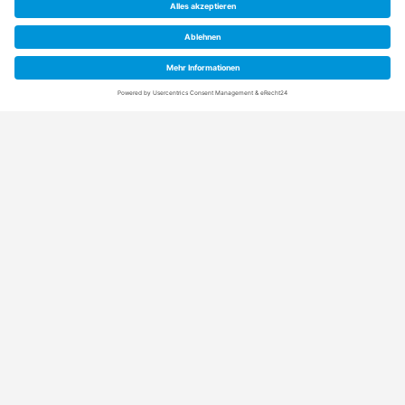
Anschrift
Rainpro Vertriebs-GmbH
Schuetzenstraße 21+5
21407 Deutsch Evern (bei Lüneburg)
Kontaktdaten