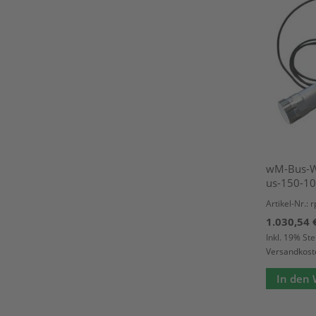
wM-Bus-Wa
us-150-1
Artikel-Nr.:
1.030,54 
Inkl. 19% St
Versandkost
In den