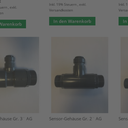
€
Inkl. 19% Steuern
,
exkl.
Inkl.
euern
,
exkl.
Versandkosten
Versa
en
In den Warenkorb
In
 Warenkorb
häuse Gr. 3¨ AG
Sensor-Gehäuse Gr. 2¨ AG
Sens