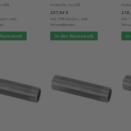
fct-308
Artikel-Nr.: fct-208
Artike
257,04 €
218,
euern
,
exkl.
Inkl. 19% Steuern
,
exkl.
Inkl.
en
Versandkosten
Versa
 Warenkorb
In den Warenkorb
In