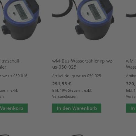
traschall-
wM-Bus-Wasserzähler rp-wz-
wM-B
ler
us-050-025
Wass
 rp-wz-us-050-016
Artikel-Nr.: rp-wz-us-050-025
Artike
291,55 €
320,
euern
,
exkl.
Inkl. 19% Steuern
,
exkl.
Inkl.
en
Versandkosten
Versa
 Warenkorb
In den Warenkorb
In