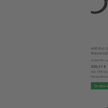
wM-Bus Ul
Wasserzäh
Artikel-Nr.:
320,11 €
Inkl. 19% St
Versandkost
In den