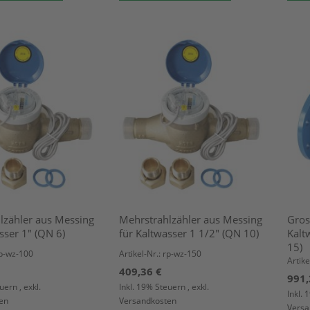
lzähler aus Messing
Mehrstrahlzähler aus Messing
Gros
sser 1" (QN 6)
für Kaltwasser 1 1/2" (QN 10)
Kalt
15)
rp-wz-100
Artikel-Nr.: rp-wz-150
Artike
409,36 €
991,
euern
,
exkl.
Inkl. 19% Steuern
,
exkl.
Inkl.
en
Versandkosten
Versa