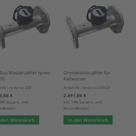
us-Wasserzähler rp-wz-
Grosswasserzähler für
00
Kaltwasser
l-Nr.: rp-wz-us-200
Artikel-Nr.: rp-wz-us-250-25
3,68 €
2.491,86 €
 19% Steuern
,
exkl.
Inkl. 19% Steuern
,
exkl.
ndkosten
Versandkosten
 den Warenkorb
In den Warenkorb