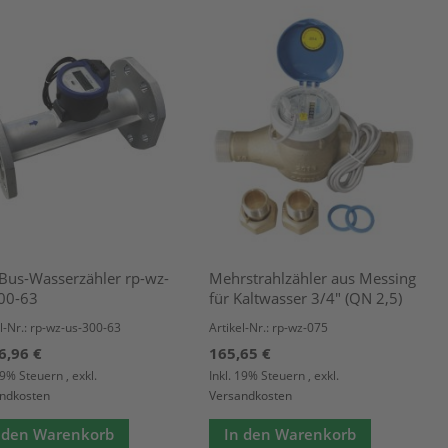
us-Wasserzähler rp-wz-
Mehrstrahlzähler aus Messing
00-63
für Kaltwasser 3/4" (QN 2,5)
l-Nr.: rp-wz-us-300-63
Artikel-Nr.: rp-wz-075
6,96 €
165,65 €
 19% Steuern
,
exkl.
Inkl. 19% Steuern
,
exkl.
ndkosten
Versandkosten
 den Warenkorb
In den Warenkorb