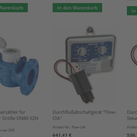
 Warenkorb
In den Warenkorb
In
erzähler für
Durchflußabschaltgerät "Flow-
Durc
r Größe DN80 (QN
Clik"
Steu
Artikel-Nr.: flow-clik
Artike
rp-wz-300
641,41 €
530,