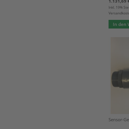
1.131,69 
Inkl. 19% St
Versandkost
In den
Sensor-Ge