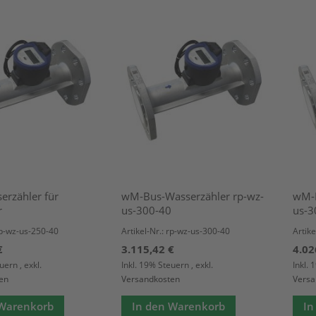
erzähler für
wM-Bus-Wasserzähler rp-wz-
wM-B
r
us-300-40
us-3
 rp-wz-us-250-40
Artikel-Nr.: rp-wz-us-300-40
Artike
€
3.115,42 €
4.02
euern
,
exkl.
Inkl. 19% Steuern
,
exkl.
Inkl.
en
Versandkosten
Versa
 Warenkorb
In den Warenkorb
In