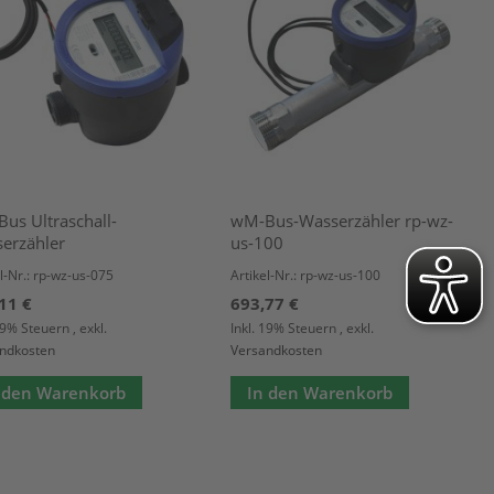
us Ultraschall-
wM-Bus-Wasserzähler rp-wz-
erzähler
us-100
l-Nr.: rp-wz-us-075
Artikel-Nr.: rp-wz-us-100
11 €
693,77 €
 19% Steuern
,
exkl.
Inkl. 19% Steuern
,
exkl.
ndkosten
Versandkosten
 den Warenkorb
In den Warenkorb