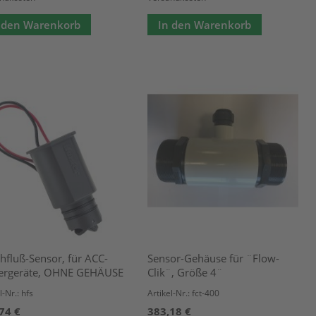
 den Warenkorb
In den Warenkorb
hfluß-Sensor, für ACC-
Sensor-Gehäuse für ¨Flow-
ergeräte, OHNE GEHÄUSE
Clik¨, Größe 4¨
l-Nr.: hfs
Artikel-Nr.: fct-400
74 €
383,18 €