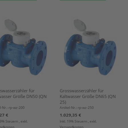
swasserzähler für
Grosswasserzähler für
wasser Größe DN50 (QN
Kaltwasser Größe DN65 (QN
25)
l-Nr.: rp-wz-200
Artikel-Nr.: rp-wz-250
27 €
1.029,35 €
 19% Steuern
,
exkl.
Inkl. 19% Steuern
,
exkl.
ndkosten
Versandkosten