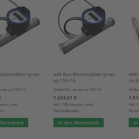
sserzähler rp-wz-
wM-Bus-Wasserzähler rp-wz-
wM-B
0
us-150-16
us-2
 rp-wz-us-150-10
Artikel-Nr.: rp-wz-us-150-16
Artike
€
1.224,51 €
1.51
euern
,
exkl.
Inkl. 19% Steuern
,
exkl.
Inkl.
en
Versandkosten
Versa
 Warenkorb
In den Warenkorb
In