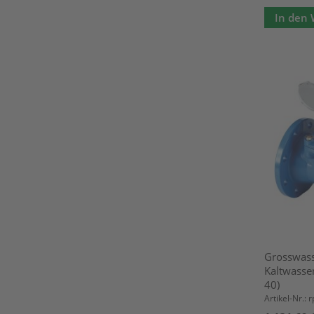
In den
Grosswass
Kaltwasse
40)
Artikel-Nr.: 