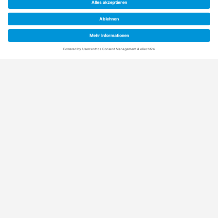
Anschrift
Rainpro Vertriebs-GmbH
Schuetzenstraße 21+5
21407 Deutsch Evern (bei Lüneburg)
Kontaktdaten