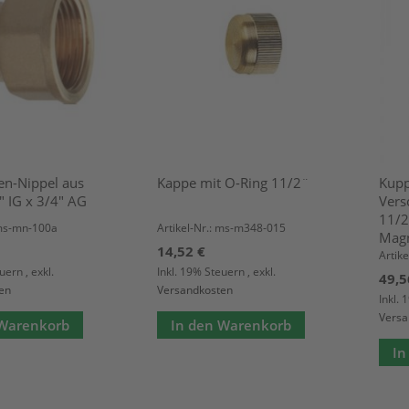
en-Nippel aus
Kappe mit O-Ring 11/2¨
Kupp
" IG x 3/4" AG
Vers
11/2
 ms-mn-100a
Artikel-Nr.: ms-m348-015
Magn
14,52 €
Artik
euern
,
exkl.
Inkl. 19% Steuern
,
exkl.
49,5
en
Versandkosten
Inkl.
Versa
 Warenkorb
In den Warenkorb
In