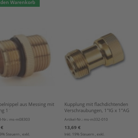
 den Warenkorb
elnippel aus Messing mit
Kupplung mit flachdichtenden
ng 1¨
Verschraubungen, 1"IG x 1"AG
el-Nr.: ms-m08303
Artikel-Nr.: ms-m332-010
 €
13,69 €
 19% Steuern
,
exkl.
Inkl. 19% Steuern
,
exkl.