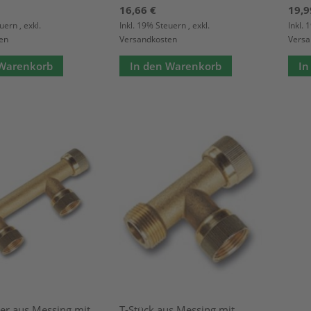
16,66 €
19,9
euern
,
exkl.
Inkl. 19% Steuern
,
exkl.
Inkl.
en
Versandkosten
Versa
 Warenkorb
In den Warenkorb
In
ler aus Messing mit
T-Stück aus Messing mit