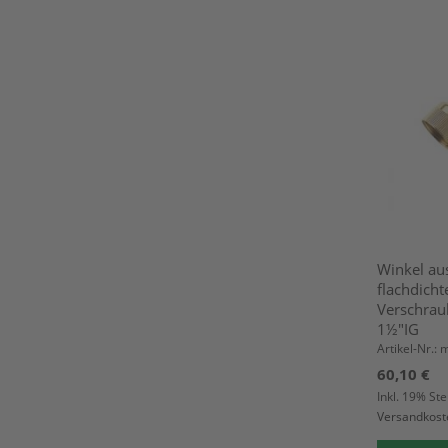
Winkel au
flachdich
Verschrau
1½"IG
Artikel-Nr.:
60,10 €
Inkl. 19% St
Versandkost