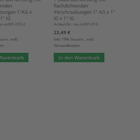
tenden
flachdichtenden
bungen 1"AG x
Verschraubungen 1" AG x 1"
 1" IG
IG x 1" IG
 ms-m301-010-2
Artikel-Nr.: ms-m301-010
22,49 €
euern
,
exkl.
Inkl. 19% Steuern
,
exkl.
en
Versandkosten
 Warenkorb
In den Warenkorb