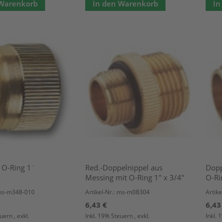
 Warenkorb
In den Warenkorb
In
 O-Ring 1¨
Red.-Doppelnippel aus
Dopp
Messing mit O-Ring 1" x 3/4"
O-Ri
 ms-m348-010
Artikel-Nr.: ms-m08304
Artik
6,43 €
6,43
euern
,
exkl.
Inkl. 19% Steuern
,
exkl.
Inkl.