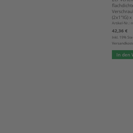
flachdich
Verschrau
(2x1"IG) x
Artikel-Nr.:
42,36 €
Inkl. 19% St
Versandkost
In den