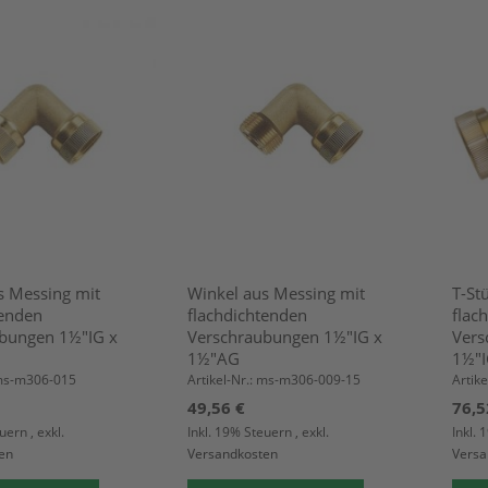
s Messing mit
Winkel aus Messing mit
T-St
tenden
flachdichtenden
flac
bungen 1½"IG x
Verschraubungen 1½"IG x
Vers
1½"AG
1½"I
 ms-m306-015
Artikel-Nr.: ms-m306-009-15
Artik
49,56 €
76,5
euern
,
exkl.
Inkl. 19% Steuern
,
exkl.
Inkl.
en
Versandkosten
Versa