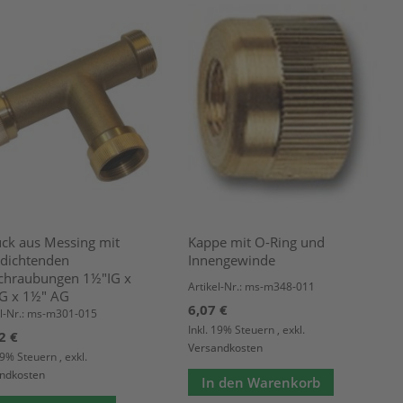
ück aus Messing mit
Kappe mit O-Ring und
hdichtenden
Innengewinde
chraubungen 1½"IG x
Artikel-Nr.: ms-m348-011
G x 1½" AG
6,07 €
el-Nr.: ms-m301-015
Inkl. 19% Steuern
,
exkl.
2 €
Versandkosten
 19% Steuern
,
exkl.
ndkosten
In den Warenkorb