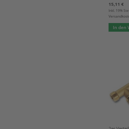
15,11 €
Inkl. 19% St
Versandkost
In den
2er Vertei