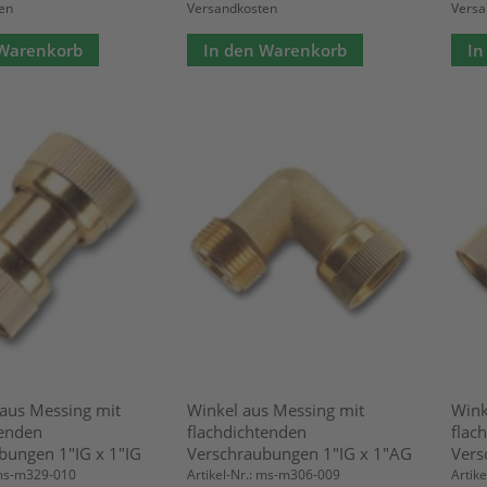
en
Versandkosten
Versa
 Warenkorb
In den Warenkorb
In
aus Messing mit
Winkel aus Messing mit
Wink
tenden
flachdichtenden
flac
bungen 1"IG x 1"IG
Verschraubungen 1"IG x 1"AG
Vers
 ms-m329-010
Artikel-Nr.: ms-m306-009
Artik