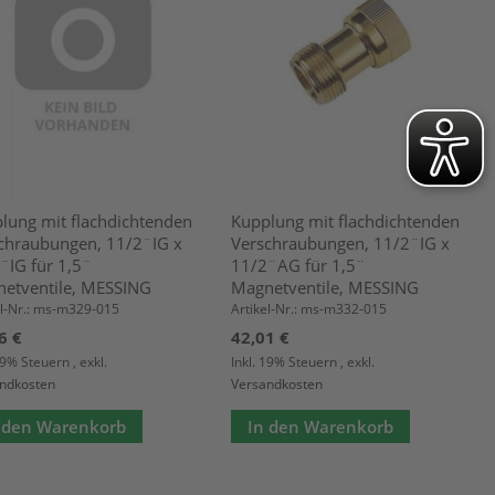
lung mit flachdichtenden
Kupplung mit flachdichtenden
chraubungen, 11/2¨IG x
Verschraubungen, 11/2¨IG x
¨IG für 1,5¨
11/2¨AG für 1,5¨
etventile, MESSING
Magnetventile, MESSING
el-Nr.: ms-m329-015
Artikel-Nr.: ms-m332-015
6 €
42,01 €
 19% Steuern
,
exkl.
Inkl. 19% Steuern
,
exkl.
ndkosten
Versandkosten
 den Warenkorb
In den Warenkorb