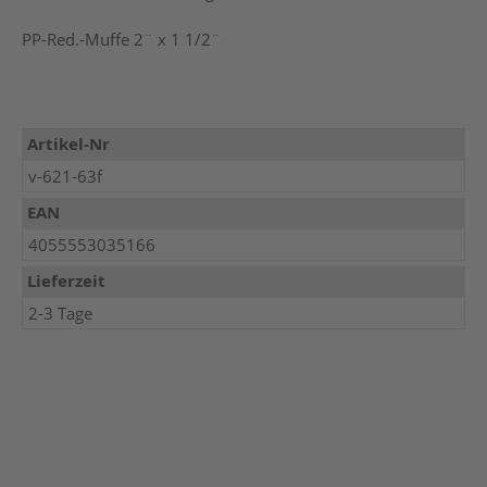
PP-Red.-Muffe 2¨ x 1 1/2¨
Mehr
Artikel-Nr
Informationen
v-621-63f
EAN
4055553035166
Lieferzeit
2-3 Tage