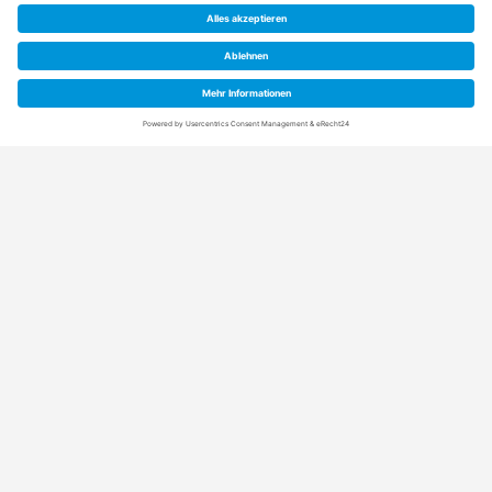
Anschrift
Rainpro Vertriebs-GmbH
Schuetzenstraße 21+5
21407 Deutsch Evern (bei Lüneburg)