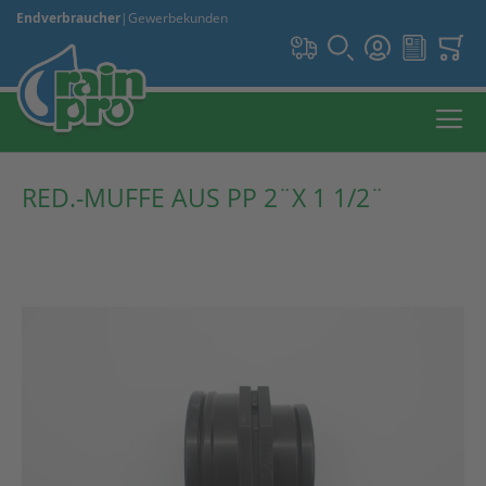
Endverbraucher
|
Gewerbekunden
RED.-MUFFE AUS PP 2¨X 1 1/2¨
Zum
Ende
der
Bildergalerie
springen