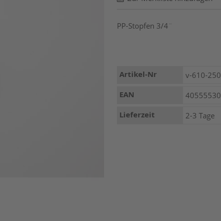
PP-Stopfen 3/4¨
Mehr
Artikel-Nr
v-610-25
Informationen
EAN
4055553
Lieferzeit
2-3 Tage