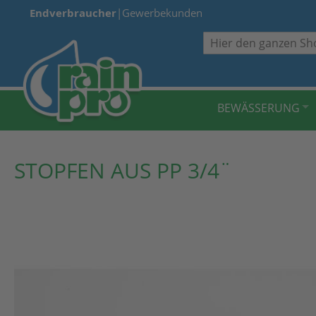
Endverbraucher
|
Gewerbekunden
Suche
BEWÄSSERUNG
STOPFEN AUS PP 3/4¨
Zum
Ende
der
Bildergalerie
springen