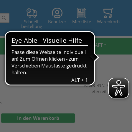
Schnell-
Benutzer
Merkliste
Warenkorb
Suche
bestellung
BELEUCHTUNG FXL
LANDWIRTSCHAFT
Artikel-Nr.:
v-610-250
Lieferzeit:
2-3 Tage
n
In den Warenkorb