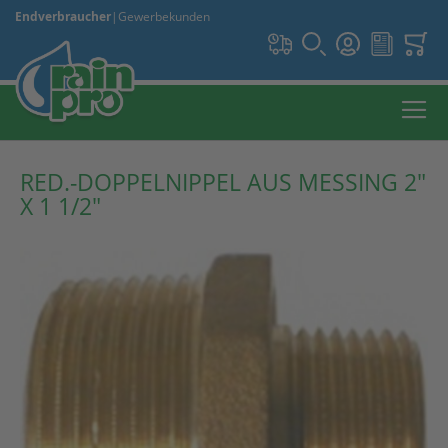
Endverbraucher
|
Gewerbekunden
RED.-DOPPELNIPPEL AUS MESSING 2"
X 1 1/2"
Zum
Ende
der
Bildergalerie
springen