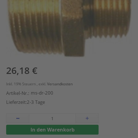
Zum
26,18 €
Anfang
der
Inkl. 19% Steuern
,
exkl.
Versandkosten
Bildergalerie
ms-dr-200
Artikel-Nr.:
springen
Lieferzeit:
2-3 Tage
In den Warenkorb