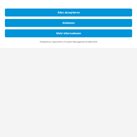
Anschrift
Rainpro Vertriebs-GmbH
Schuetzenstraße 21+5
21407 Deutsch Evern (bei Lüneburg)