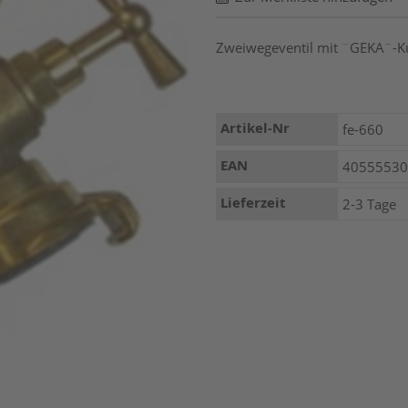
Zweiwegeventil mit ¨GEKA¨-
Mehr
Artikel-Nr
fe-660
Informationen
EAN
4055553
Lieferzeit
2-3 Tage