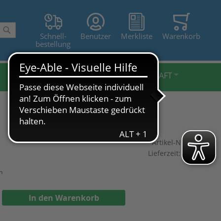
Schnell-
Benutzer
Merkliste
Warenkorb
Suche
bestellung
BELEUCHTUNG FXL
LANDWIRTSCHAFT
Artikel-Nr.:
fe-660
Lieferzeit:
2-3 Tage
n
In den Warenkorb