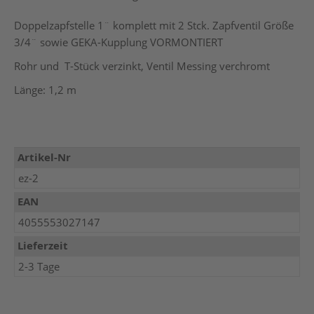
Doppelzapfstelle 1¨ komplett mit 2 Stck. Zapfventil Größe
3/4¨ sowie GEKA-Kupplung VORMONTIERT
Rohr und T-Stück verzinkt, Ventil Messing verchromt
Länge: 1,2 m
Mehr
Artikel-Nr
Informationen
ez-2
EAN
4055553027147
Lieferzeit
2-3 Tage