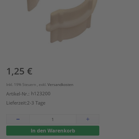
Zum
1,25 €
Anfang
der
Inkl. 19% Steuern
,
exkl.
Versandkosten
Bildergalerie
h123200
Artikel-Nr.:
springen
Lieferzeit:
2-3 Tage
In den Warenkorb