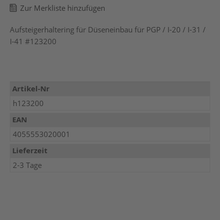
Zur Merkliste hinzufügen
Aufsteigerhaltering für Düseneinbau für PGP / I-20 / I-31 /
I-41 #123200
Mehr
Artikel-Nr
Informationen
h123200
EAN
4055553020001
Lieferzeit
2-3 Tage