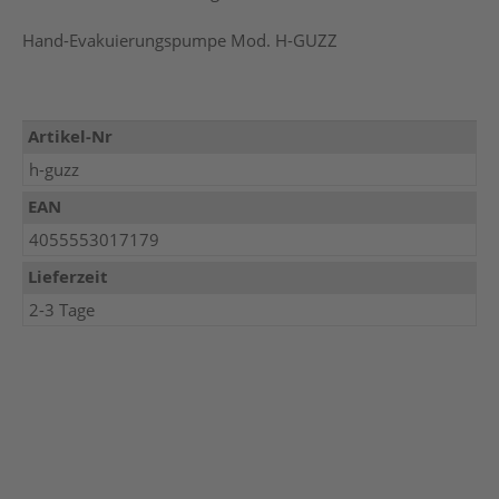
Hand-Evakuierungspumpe Mod. H-GUZZ
Mehr
Artikel-Nr
Informationen
h-guzz
EAN
4055553017179
Lieferzeit
2-3 Tage