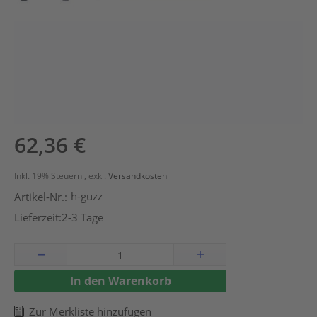
Zum
62,36 €
Anfang
der
Inkl. 19% Steuern
,
exkl.
Versandkosten
Bildergalerie
h-guzz
Artikel-Nr.:
springen
Lieferzeit:
2-3 Tage
In den Warenkorb
Zur Merkliste hinzufügen