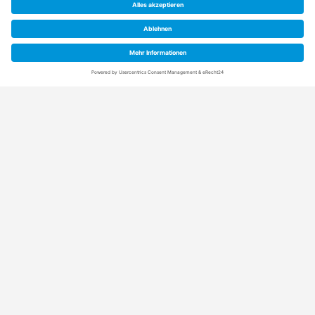
Anschrift
Rainpro Vertriebs-GmbH
Schuetzenstraße 21+5
21407 Deutsch Evern (bei Lüneburg)
Kontaktdaten