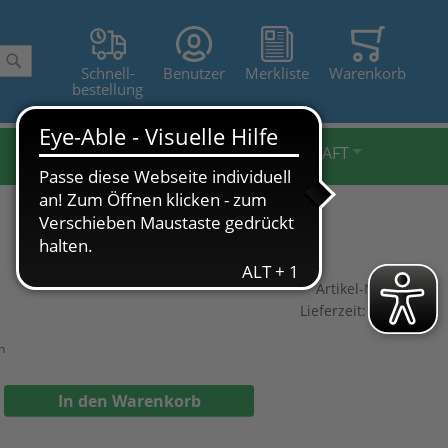
Schnell-
Benutzer
Merkliste
Warenkorb
Suche
bestellung
BELEUCHTUNG FXL
LANDWIRTSCHAFT
Artikel-Nr.:
cr-75
Lieferzeit:
2-3 Tage
n
In den Warenkorb