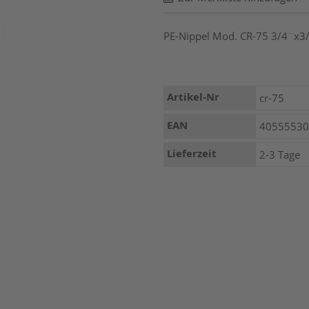
PE-Nippel Mod. CR-75 3/4¨x3/
Mehr
Artikel-Nr
cr-75
Informationen
EAN
4055553
Lieferzeit
2-3 Tage