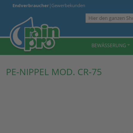
Endverbraucher
|
Gewerbekunden
Suche
BEWÄSSERUNG
PE-NIPPEL MOD. CR-75
Zum
Ende
der
Bildergalerie
springen