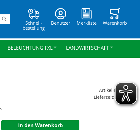
Schnell-
Benutzer
Merkliste
Warenkorb
Suche
bestellung
BELEUCHTUNG FXL
LANDWIRTSCHAFT
Artikel-Nr.:
s-15f
Lieferzeit:
2-3 Tage
n
In den Warenkorb