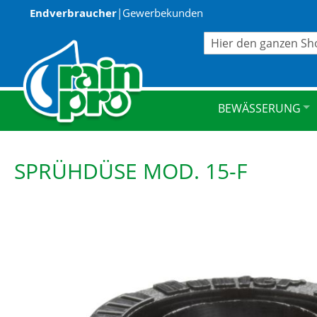
Endverbraucher
|
Gewerbekunden
Suche
BEWÄSSERUNG
SPRÜHDÜSE MOD. 15-F
Zum
Ende
der
Bildergalerie
springen