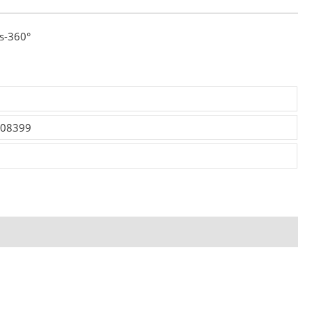
is-360°
008399