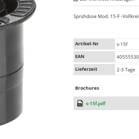
Sprühdüse Mod. 15-F -Vollkre
Mehr
Artikel-Nr
s-15f
Informationen
EAN
4055553
Lieferzeit
2-3 Tage
Brochures
s-15f.pdf