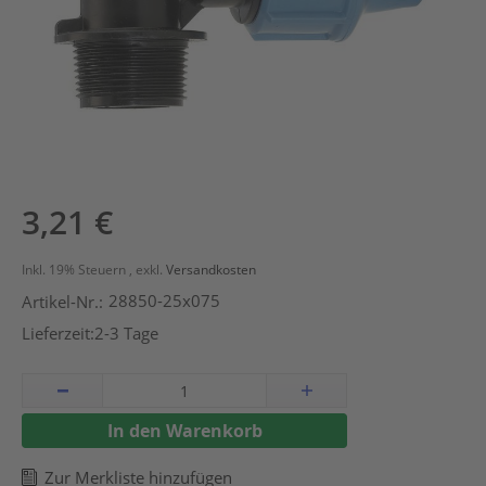
Zum
3,21 €
Anfang
der
Inkl. 19% Steuern
,
exkl.
Versandkosten
Bildergalerie
28850-25x075
Artikel-Nr.:
springen
Lieferzeit:
2-3 Tage
In den Warenkorb
Zur Merkliste hinzufügen