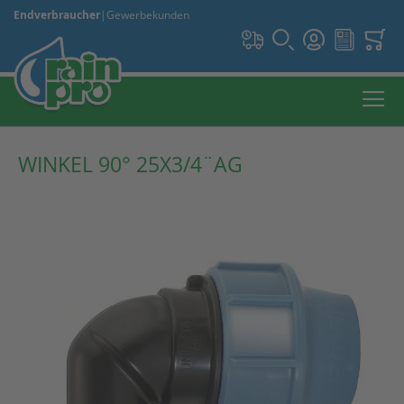
Endverbraucher
|
Gewerbekunden
WINKEL 90° 25X3/4¨AG
Zum
Ende
der
Bildergalerie
springen