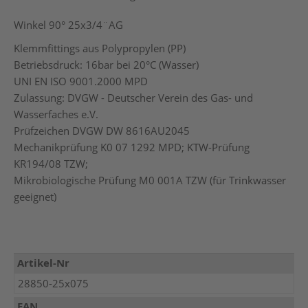
Winkel 90° 25x3/4¨AG
Klemmfittings aus Polypropylen (PP)
Betriebsdruck: 16bar bei 20°C (Wasser)
UNI EN ISO 9001.2000 MPD
Zulassung: DVGW - Deutscher Verein des Gas- und
Wasserfaches e.V.
Prüfzeichen DVGW DW 8616AU2045
Mechanikprüfung K0 07 1292 MPD; KTW-Prüfung
KR194/08 TZW;
Mikrobiologische Prüfung M0 001A TZW (für Trinkwasser
geeignet)
Mehr
Artikel-Nr
Informationen
28850-25x075
EAN