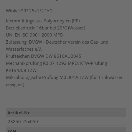
Winkel 90° 25x1/2¨AG
Klemmfittings aus Polypropylen (PP)
Betriebsdruck: 16bar bei 20°C (Wasser)
UNI EN ISO 9001.2000 MPD
Zulassung: DVGW - Deutscher Verein des Gas- und
Wasserfaches e.V.
Prüfzeichen DVGW DW 8616AU2045
Mechanikprüfung K0 07 1292 MPD; KTW-Prüfung
KR194/08 TZW;
Mikrobiologische Prüfung M0 001A TZW (für Trinkwasser
geeignet)
Mehr
Artikel-Nr
Informationen
28850-25x050
EAN