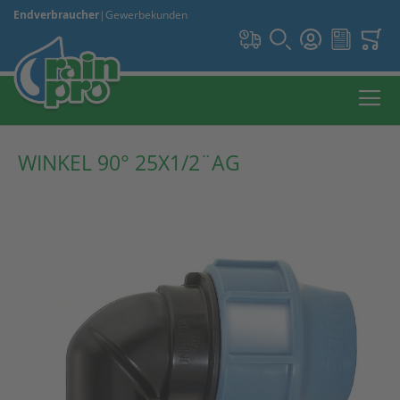
Endverbraucher
|
Gewerbekunden
WINKEL 90° 25X1/2¨AG
Zum
Ende
der
Bildergalerie
springen