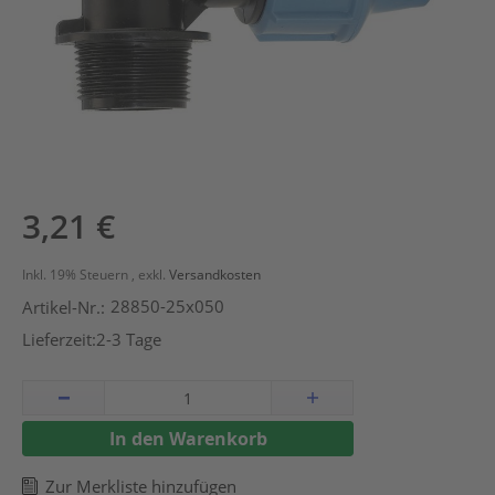
Zum
3,21 €
Anfang
der
Inkl. 19% Steuern
,
exkl.
Versandkosten
Bildergalerie
28850-25x050
Artikel-Nr.:
springen
Lieferzeit:
2-3 Tage
In den Warenkorb
Zur Merkliste hinzufügen