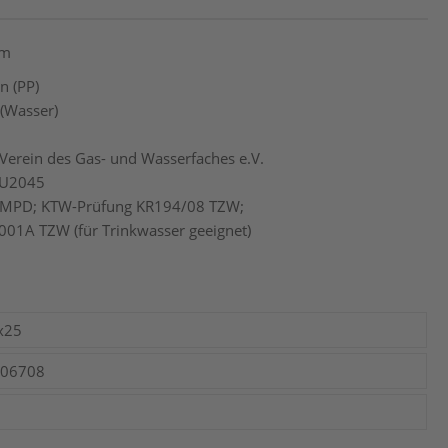
mm
n (PP)
 (Wasser)
Verein des Gas- und Wasserfaches e.V.
AU2045
 MPD; KTW-Prüfung KR194/08 TZW;
001A TZW (für Trinkwasser geeignet)
x25
006708