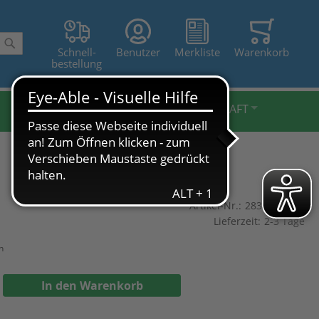
Schnell-
Benutzer
Merkliste
Warenkorb
Suche
bestellung
BELEUCHTUNG FXL
LANDWIRTSCHAFT
Artikel-Nr.:
28340-32x25
Lieferzeit:
2-3 Tage
n
In den Warenkorb