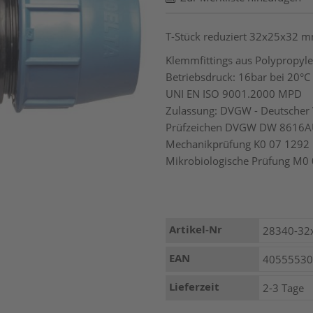
T-Stück reduziert 32x25x32 
Klemmfittings aus Polypropyle
Betriebsdruck: 16bar bei 20°C
UNI EN ISO 9001.2000 MPD
Zulassung: DVGW - Deutscher 
Prüfzeichen DVGW DW 8616
Mechanikprüfung K0 07 1292
Mikrobiologische Prüfung M0 
Mehr
Artikel-Nr
28340-32
Informationen
EAN
4055553
Lieferzeit
2-3 Tage