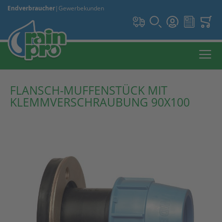
Endverbraucher
|
Gewerbekunden
FLANSCH-MUFFENSTÜCK MIT
KLEMMVERSCHRAUBUNG 90X100
Zum
Ende
der
Bildergalerie
springen