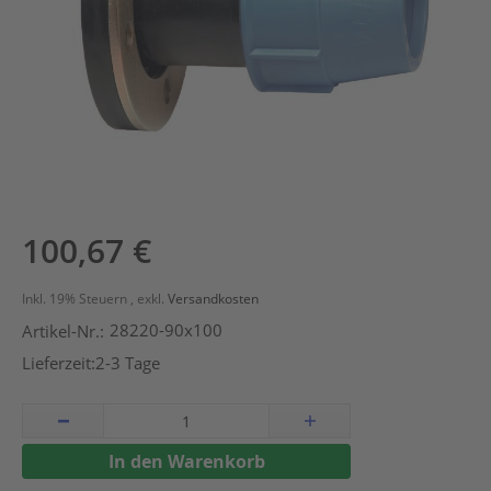
Zum
100,67 €
Anfang
der
Inkl. 19% Steuern
,
exkl.
Versandkosten
Bildergalerie
28220-90x100
Artikel-Nr.:
springen
Lieferzeit:
2-3 Tage
In den Warenkorb