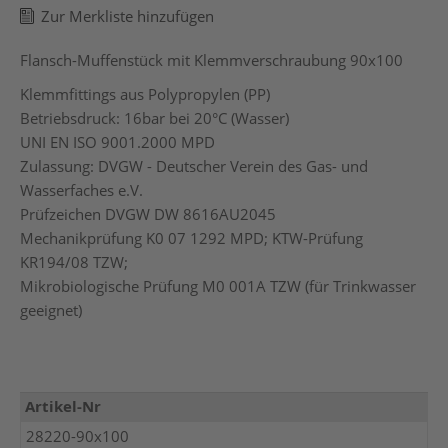
Zur Merkliste hinzufügen
Flansch-Muffenstück mit Klemmverschraubung 90x100
Klemmfittings aus Polypropylen (PP)
Betriebsdruck: 16bar bei 20°C (Wasser)
UNI EN ISO 9001.2000 MPD
Zulassung: DVGW - Deutscher Verein des Gas- und
Wasserfaches e.V.
Prüfzeichen DVGW DW 8616AU2045
Mechanikprüfung K0 07 1292 MPD; KTW-Prüfung
KR194/08 TZW;
Mikrobiologische Prüfung M0 001A TZW (für Trinkwasser
geeignet)
Mehr
Artikel-Nr
Informationen
28220-90x100