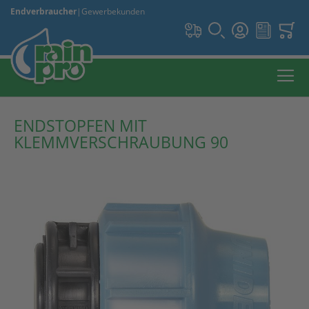
Endverbraucher
|
Gewerbekunden
ENDSTOPFEN MIT
KLEMMVERSCHRAUBUNG 90
Zum
Ende
der
Bildergalerie
springen