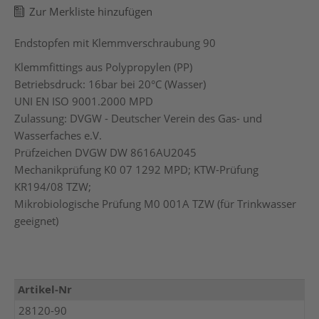
Zur Merkliste hinzufügen
Endstopfen mit Klemmverschraubung 90
Klemmfittings aus Polypropylen (PP)
Betriebsdruck: 16bar bei 20°C (Wasser)
UNI EN ISO 9001.2000 MPD
Zulassung: DVGW - Deutscher Verein des Gas- und
Wasserfaches e.V.
Prüfzeichen DVGW DW 8616AU2045
Mechanikprüfung K0 07 1292 MPD; KTW-Prüfung
KR194/08 TZW;
Mikrobiologische Prüfung M0 001A TZW (für Trinkwasser
geeignet)
Mehr
Artikel-Nr
Informationen
28120-90