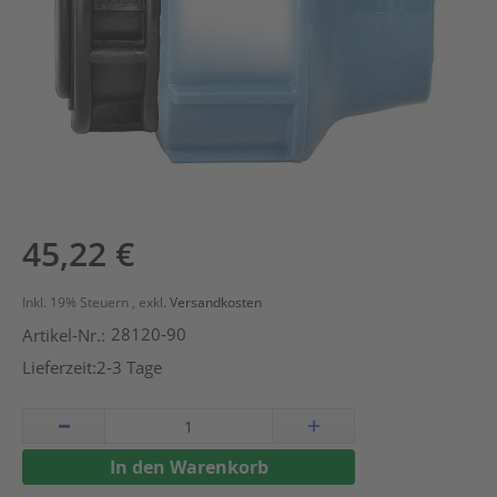
Zum
45,22 €
Anfang
der
Inkl. 19% Steuern
,
exkl.
Versandkosten
Bildergalerie
28120-90
Artikel-Nr.:
springen
Lieferzeit:
2-3 Tage
In den Warenkorb