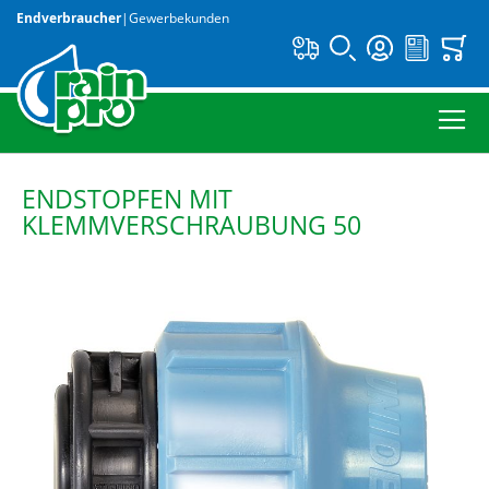
Endverbraucher
|
Gewerbekunden
ENDSTOPFEN MIT
KLEMMVERSCHRAUBUNG 50
Zum
Ende
der
Bildergalerie
springen