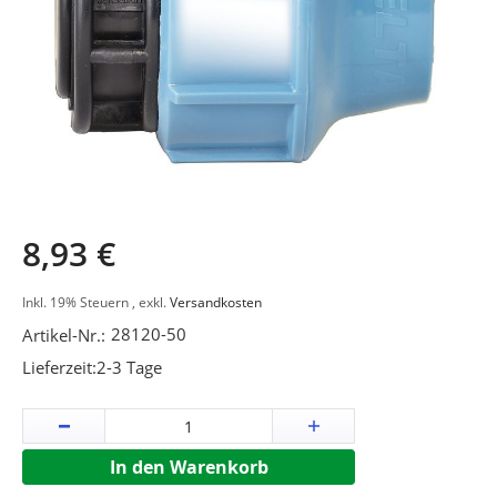
Zum
8,93 €
Anfang
der
Inkl. 19% Steuern
,
exkl.
Versandkosten
Bildergalerie
28120-50
Artikel-Nr.:
springen
Lieferzeit:
2-3 Tage
In den Warenkorb