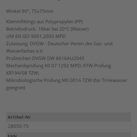
Winkel 90°, 75x75mm
Klemmfittings aus Polypropylen (PP)
Betriebsdruck: 16bar bei 20°C (Wasser)
UNI EN ISO 9001.2000 MPD
Zulassung: DVGW - Deutscher Verein des Gas- und
Wasserfaches e.V.
Prüfzeichen DVGW DW 8616AU2045
Mechanikprüfung K0 07 1292 MPD; KTW-Prüfung
KR194/08 TZW;
Mikrobiologische Prüfung M0 001A TZW (für Trinkwasser
geeignet)
Mehr
Artikel-Nr
Informationen
28050-75
EAN