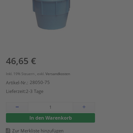
Zum
46,65 €
Anfang
der
Inkl. 19% Steuern
,
exkl.
Versandkosten
Bildergalerie
28050-75
Artikel-Nr.:
springen
Lieferzeit:
2-3 Tage
In den Warenkorb
Zur Merkliste hinzufügen