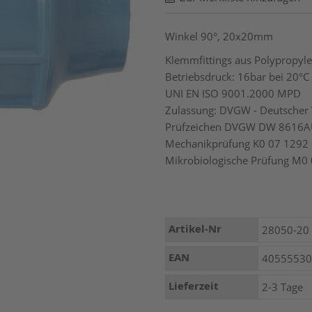
Winkel 90°, 20x20mm
Klemmfittings aus Polypropyle
Betriebsdruck: 16bar bei 20°C
UNI EN ISO 9001.2000 MPD
Zulassung: DVGW - Deutscher 
Prüfzeichen DVGW DW 8616
Mechanikprüfung K0 07 1292
Mikrobiologische Prüfung M0 
Mehr
Artikel-Nr
28050-20
Informationen
EAN
4055553
Lieferzeit
2-3 Tage