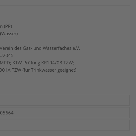
n (PP)
 (Wasser)
Verein des Gas- und Wasserfaches e.V.
AU2045
 MPD; KTW-Prüfung KR194/08 TZW;
001A TZW (für Trinkwasser geeignet)
005664