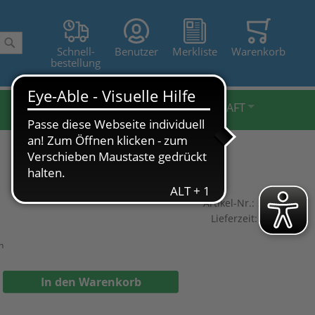
Schnell-
Benutzer
Merkliste
Warenkorb
Suche
bestellung
BELEUCHTUNG FXL
LANDWIRTSCHAFT
Artikel-Nr.:
28050-20
Lieferzeit:
2-3 Tage
n
In den Warenkorb