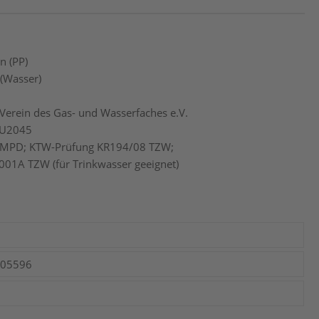
n (PP)
 (Wasser)
Verein des Gas- und Wasserfaches e.V.
AU2045
 MPD; KTW-Prüfung KR194/08 TZW;
001A TZW (für Trinkwasser geeignet)
005596