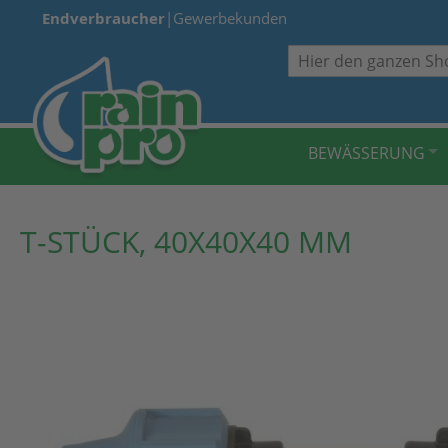
Endverbraucher
|
Gewerbekunden
Suche
BEWÄSSERUNG
T-STÜCK, 40X40X40 MM
Zum
Ende
der
Bildergalerie
springen