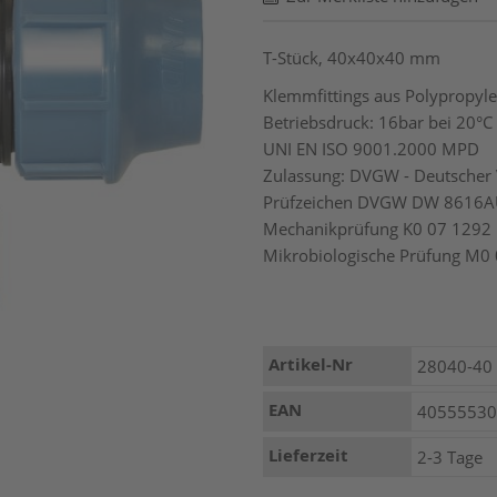
T-Stück, 40x40x40 mm
Klemmfittings aus Polypropyle
Betriebsdruck: 16bar bei 20°C
UNI EN ISO 9001.2000 MPD
Zulassung: DVGW - Deutscher 
Prüfzeichen DVGW DW 8616
Mechanikprüfung K0 07 1292
Mikrobiologische Prüfung M0 
Mehr
Artikel-Nr
28040-40
Informationen
EAN
4055553
Lieferzeit
2-3 Tage