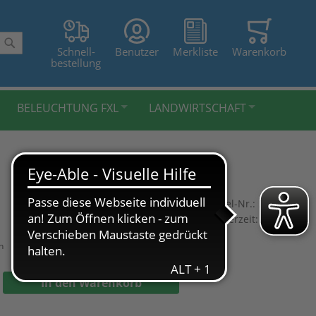
Schnell-
Benutzer
Merkliste
Warenkorb
Suche
bestellung
BELEUCHTUNG FXL
LANDWIRTSCHAFT
Artikel-Nr.:
28040-40
Lieferzeit:
2-3 Tage
n
In den Warenkorb