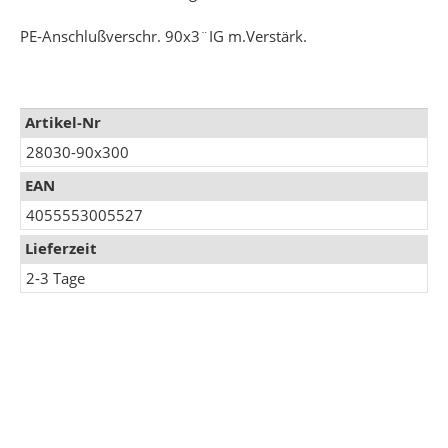
PE-Anschlußverschr. 90x3¨IG m.Verstärk.
Mehr
Artikel-Nr
Informationen
28030-90x300
EAN
4055553005527
Lieferzeit
2-3 Tage