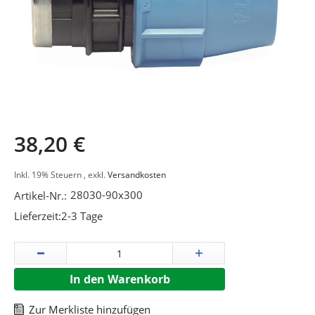
Zum
38,20 €
Anfang
der
Inkl. 19% Steuern
,
exkl.
Versandkosten
Bildergalerie
28030-90x300
Artikel-Nr.:
springen
Lieferzeit:
2-3 Tage
In den Warenkorb
Zur Merkliste hinzufügen