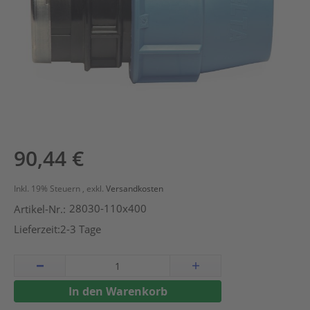
Zum
90,44 €
Anfang
der
Inkl. 19% Steuern
,
exkl.
Versandkosten
Bildergalerie
28030-110x400
Artikel-Nr.:
springen
Lieferzeit:
2-3 Tage
In den Warenkorb