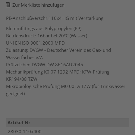
Zur Merkliste hinzufügen
PE-Anschlußverschr.110x4¨IG mit Verstärkung
Klemmfittings aus Polypropylen (PP)
Betriebsdruck: 16bar bei 20°C (Wasser)
UNI EN ISO 9001.2000 MPD
Zulassung: DVGW - Deutscher Verein des Gas- und
Wasserfaches e.V.
Prüfzeichen DVGW DW 8616AU2045
Mechanikprüfung K0 07 1292 MPD; KTW-Prüfung
KR194/08 TZW;
Mikrobiologische Prüfung M0 001A TZW (für Trinkwasser
geeignet)
Mehr
Artikel-Nr
Informationen
28030-110x400