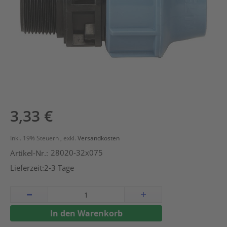
Zum
3,33 €
Anfang
der
Inkl. 19% Steuern
,
exkl.
Versandkosten
Bildergalerie
28020-32x075
Artikel-Nr.:
springen
Lieferzeit:
2-3 Tage
In den Warenkorb