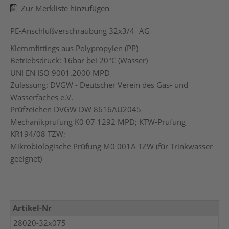
Zur Merkliste hinzufügen
PE-Anschlußverschraubung 32x3/4¨AG
Klemmfittings aus Polypropylen (PP)
Betriebsdruck: 16bar bei 20°C (Wasser)
UNI EN ISO 9001.2000 MPD
Zulassung: DVGW - Deutscher Verein des Gas- und
Wasserfaches e.V.
Prüfzeichen DVGW DW 8616AU2045
Mechanikprüfung K0 07 1292 MPD; KTW-Prüfung
KR194/08 TZW;
Mikrobiologische Prüfung M0 001A TZW (für Trinkwasser
geeignet)
Mehr
Artikel-Nr
Informationen
28020-32x075