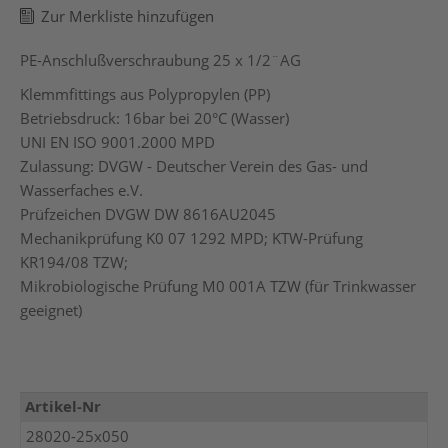
Zur Merkliste hinzufügen
PE-Anschlußverschraubung 25 x 1/2¨AG
Klemmfittings aus Polypropylen (PP)
Betriebsdruck: 16bar bei 20°C (Wasser)
UNI EN ISO 9001.2000 MPD
Zulassung: DVGW - Deutscher Verein des Gas- und
Wasserfaches e.V.
Prüfzeichen DVGW DW 8616AU2045
Mechanikprüfung K0 07 1292 MPD; KTW-Prüfung
KR194/08 TZW;
Mikrobiologische Prüfung M0 001A TZW (für Trinkwasser
geeignet)
Mehr
Artikel-Nr
Informationen
28020-25x050