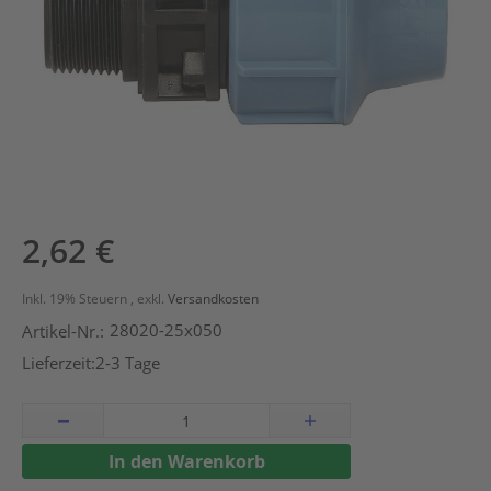
Zum
2,62 €
Anfang
der
Inkl. 19% Steuern
,
exkl.
Versandkosten
Bildergalerie
28020-25x050
Artikel-Nr.:
springen
Lieferzeit:
2-3 Tage
In den Warenkorb