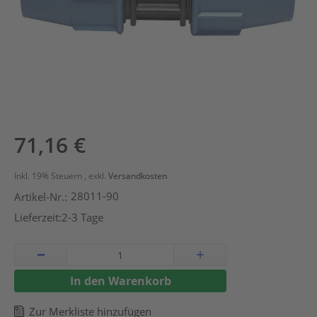
Zum
71,16 €
Anfang
der
Inkl. 19% Steuern
,
exkl.
Versandkosten
Bildergalerie
28011-90
Artikel-Nr.:
springen
Lieferzeit:
2-3 Tage
In den Warenkorb
Zur Merkliste hinzufügen