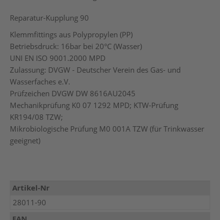
Reparatur-Kupplung 90
Klemmfittings aus Polypropylen (PP)
Betriebsdruck: 16bar bei 20°C (Wasser)
UNI EN ISO 9001.2000 MPD
Zulassung: DVGW - Deutscher Verein des Gas- und
Wasserfaches e.V.
Prüfzeichen DVGW DW 8616AU2045
Mechanikprüfung K0 07 1292 MPD; KTW-Prüfung
KR194/08 TZW;
Mikrobiologische Prüfung M0 001A TZW (für Trinkwasser
geeignet)
Mehr
Artikel-Nr
Informationen
28011-90
EAN