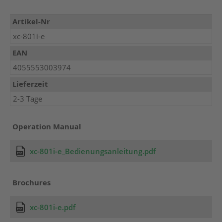
Mehr
Artikel-Nr
Informationen
xc-801i-e
EAN
4055553003974
Lieferzeit
2-3 Tage
Operation Manual
xc-801i-e_Bedienungsanleitung.pdf
Brochures
xc-801i-e.pdf