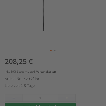
Zum
208,25 €
Anfang
der
Inkl. 19% Steuern
,
exkl.
Versandkosten
Bildergalerie
xc-801i-e
Artikel-Nr.:
springen
Lieferzeit:
2-3 Tage