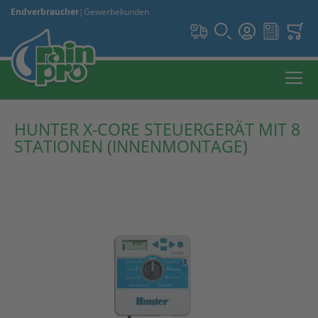
Endverbraucher
|
Gewerbekunden
HUNTER X-CORE STEUERGERÄT MIT 8
STATIONEN (INNENMONTAGE)
Zum
Ende
der
Bildergalerie
springen