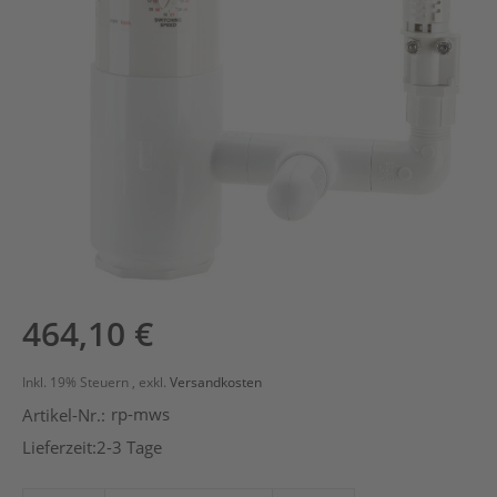
Zum
464,10 €
Anfang
der
Inkl. 19% Steuern
,
exkl.
Versandkosten
Bildergalerie
rp-mws
Artikel-Nr.:
springen
Lieferzeit:
2-3 Tage