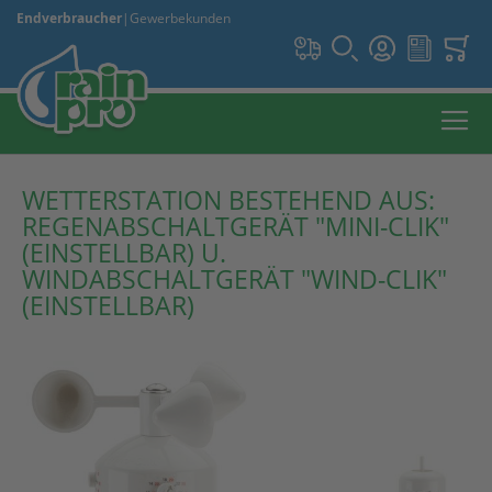
Endverbraucher
|
Gewerbekunden
WETTERSTATION BESTEHEND AUS:
REGENABSCHALTGERÄT "MINI-CLIK"
(EINSTELLBAR) U.
WINDABSCHALTGERÄT "WIND-CLIK"
(EINSTELLBAR)
Zum
Ende
der
Bildergalerie
springen